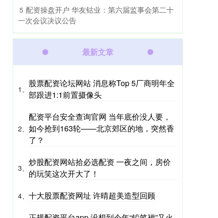
​配资操盘开户 华友钴业：第六届监事会第二十
5
一次会议决议公告
最新文章
股票配资论坛网站 消息称Top 5厂商明年全
1、
部跟进1:1前置摄像头
配资平台安全查询官网 当年底价没人要，
如今抢到163轮——北京郊区的地，突然香
2、
了？
炒股配资网站拾必选配资 一夜之间，房价
3、
的玩笑这次开大了！
十大股票配资网址 许晴超美造型回顾
4、
正规配资平台app 没想到今年“铅笔裙”又火