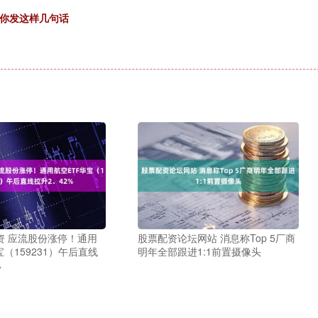
给你发这样几句话
资 应流股份涨停！通用
股票配资论坛网站 消息称Top 5厂商
宝（159231）午后直线
明年全部跟进1:1前置摄像头
%